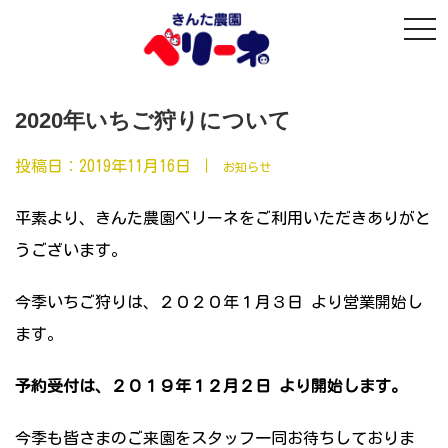
t
o
g
g
l
e
n
2020年いちご狩りについて
a
v
i
投稿日：
2019年11月16日
｜
お知らせ
g
a
t
平素より、きんた農園ベリーネをご利用いただきありがと
i
o
うございます。
n
今季いちご狩りは、２０２０年１月３日 より営業開始し
ます。
予約受付は、２０１９年１２月２日 より開始します。
今季も皆さまのご来園をスタッフ一同お待ちしておりま