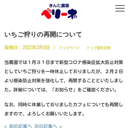
t
o
g
g
l
e
n
いちご狩りの再開について
a
v
i
投稿日：
2022年2月5日
｜
トップページ
トップ固定記事
g
a
t
当農園では１月３１日まで新型コロナ感染症拡大防止対策
i
o
としていちご狩りを一時休止しておりましたが、２月２日
n
より感染防止対策を強化して、再開することといたしまし
た。詳細については、「お知らせ」をご確認ください。
なお、同時に休業しておりましたカフェについても再開し
ますので、よろしくお願いいたします。
« 前の記事へ
次の記事へ »