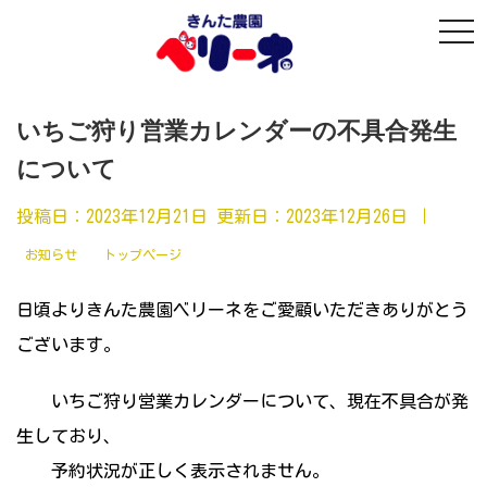
t
o
g
g
l
e
n
いちご狩り営業カレンダーの不具合発生
a
v
について
i
g
a
投稿日：2023年12月21日 更新日：
2023年12月26日
｜
t
i
o
お知らせ
トップページ
n
日頃よりきんた農園ベリーネをご愛顧いただきありがとう
ございます。
いちご狩り営業カレンダーについて、現在不具合が発
生しており、
予約状況が正しく表示されません。